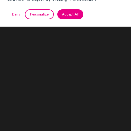
Deny
Personalize
Accept All
Le projet
STAR ACADEMY Saison 2025-2026 – Une scène
à la hauteur du show. Pour cette nouvelle saison
de Star Academy, FL Structure a conçu et
déployé un dispositif technique d’envergure,
combinant structure, machinerie et innovation
pour sublimer le spectacle. Structure technique &
conception sur mesure : 500 mètres linéaires de
ponts et 250 moteurs pour l’éclairage, la