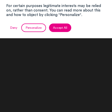
For certain purposes legitimate interests may be relied
on, rather than consent. You can read more about this
and how to object by clicking "Personalize".
Deny
Personalize
Accept All
Un savoir faire unique
Expert reconnu pour la fourniture de scènes
couvertes, FL Structure propose un catalogue
riche de nombreuses scènes à mats en acier et
en aluminium. Notre gamme de couvertures
standardisées vous permet de choisir la solution
la plus adaptée à votre événement, avec la